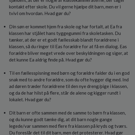
sjældent, at der er nogle af klassekammeraterne, der tager
o
kontakt efter skole. Du vil gerne hjælpe dit barn, men er i
l
tvivl om hvordan. Hvad gør du?
d
e
Din søn er kommet hjem fra skole og har fortalt, at Ea fra
t
klassen har stjålet hans tyggegummi fra skoletasken. Du
tænker, at der er et godt fællesskab blandt forældrene i
klassen, så du ringer til Eas forældre for at få en dialog. Eas
forældre bliver meget vrede over beskyldningen og siger, at
det kunne Ea aldrig finde på. Hvad gør du?
Til en fællesspisning med børn og forældre falder du i en god
snak med to andre forældre, som du ofte hygger dig med. Ind
ad døren træder forældrene til den nye dreng/pige i klassen,
og da de har hilst på flere, står de alene og kigger rundt i
lokalet. Hvad gør du?
Dit barn er ofte sammen med de samme to børn fra klassen,
og du kunne godt tænke dig, at dit barn nogle gange
legede/var sammen med flere fra klassen på kryds og tværs.
Du foreslår det til dit barn, men det protesterer. Hvad gør