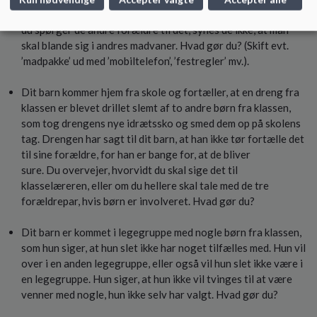
Du har lyst til at lave fælles regler for madpakkerne, men når
du spørger de andre forældre til det, synes de ikke, at man
skal blande sig i andres madvaner. Hvad gør du? (Skift evt.
’madpakke’ ud med ’mobiltelefon’, ’festregler’ mv.).
Dit barn kommer hjem fra skole og fortæller, at en dreng fra
klassen er blevet drillet slemt af to andre børn fra klassen,
som tog drengens nye idrætssko og smed dem op på skolens
tag. Drengen har sagt til dit barn, at han ikke tør fortælle det
til sine forældre, for han er bange for, at de bliver
sure. Du overvejer, hvorvidt du skal sige det til
klasselæreren, eller om du hellere skal tale med de tre
forældrepar, hvis børn er involveret. Hvad gør du?
Dit barn er kommet i legegruppe med nogle børn fra klassen,
som hun siger, at hun slet ikke har noget tilfælles med. Hun vil
over i en anden legegruppe, eller også vil hun slet ikke være i
en legegruppe. Hun siger, at hun ikke vil tvinges til at være
venner med nogle, hun ikke selv har valgt. Hvad gør du?