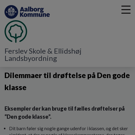
G
Ferslev Skole & Ellidshøj
å
Landsbyordning
Ferslev Skole
Den gode klasse
Dilemmaer
t
i
Dilemmaer til drøftelse på Den gode
l
h
klasse
o
v
e
d
Eksempler der kan bruge til fælles drøftelser på
i
“Den gode klasse”.
n
d
Dit barn føler sig nogle gange udenfor i klassen, og det sker
h