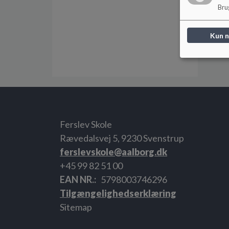
Brug
Kun 
Ferslev Skole
Rævedalsvej 5, 9230 Svenstrup
ferslevskole@aalborg.dk
+45 99 82 51 00
EAN NR.
5798003746296
Tilgængelighedserklæring
Sitemap