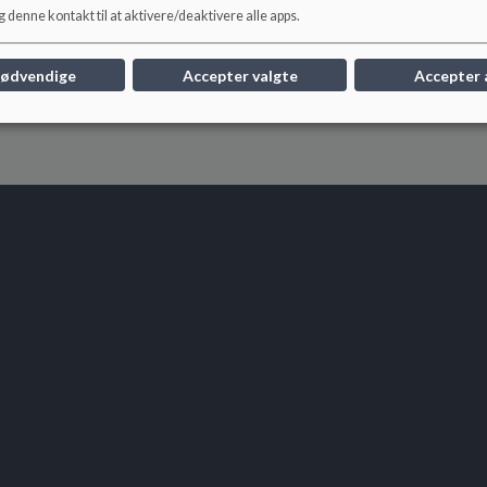
 denne kontakt til at aktivere/deaktivere alle apps.
nødvendige
Accepter valgte
Accepter 