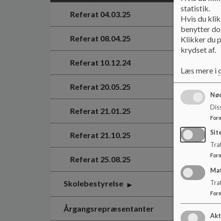
statistik.
Referat 04.03.25
Hvis du klik
benytter dog
Referat 08.04.25
Klikker du p
krydset af.
Referat 10.12.24
Læs mere i
Referat 20.05.25
Nød
Dis
Referat 21.01.25
For
Sit
Referat 21.10.25
Traf
For
Referat 25.08.25
Ma
Skolebestyrelse
Tra
For
Årgangsrepræsentanter
Akt