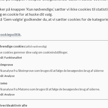
Ønsker man ældre referater tilsendt, kan man skrive til s
ker på knappen ’Kun nødvendige,’ sætter vi ikke cookies til statisti
 en cookie for at huske dit valg.
å ’Gem valgte’ godkender du, at vi sætter cookies for de kategorie
cookiepolitik
.
vendige cookies
(altid nødvendig)
se cookies gemmer dine valg om cookieindstillinger.
mål
:
Funktionalitet
eImprove
ikanalyse fra Siteimprove som bruges til at følge de besøgendes brug af siderne
mål
:
Analyse
tomo
fikanalyse fra Matomo som bruges til at følge de besøgendes brug af siderne.
mål
:
Analyse
iver/deaktivér alle