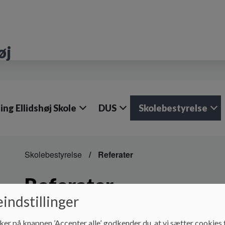
øj
ing Ellidshøj Skole
DUS
Skolebestyrelse
Skolebestyrelse
Referater
Referater
indstillinger
Referater fra skolebestyrelsesmøder
ker på knappen ’Accepter alle’, godkender du, at vi sætter cookies t