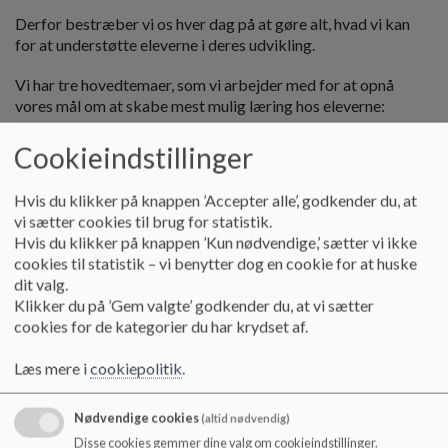
o
Derfor bestræber vi os hver dag på at gøre alt, hvad vi kan
l
for at understøtte eleverne i deres udvikling.
d
e
Vi har tre hovedtemaer, som vi arbejder med for at opnå
t
vores mål om at skabe mest mulig læring hos eleverne:
Feedback
Cookieindstillinger
Vi arbejder med læring gennem anvendelsen af feedback.
Både mellem lærer og elev, men også feedback fra elev til
Hvis du klikker på knappen ’Accepter alle’, godkender du, at
elev. Feedback har vist sig som en af de vigtigste metoder til
vi sætter cookies til brug for statistik.
at skabe læring, hvorfor vi arbejder målrettet med, at både
Hvis du klikker på knappen ’Kun nødvendige,’ sætter vi ikke
voksne og børn på skolen bliver bedre til at anvende
cookies til statistik – vi benytter dog en cookie for at huske
feedback som læringsskabende værktøj.
dit valg.
Klikker du på ’Gem valgte’ godkender du, at vi sætter
Stærke fællesskaber
cookies for de kategorier du har krydset af.
Stærke fællesskaber blandt elever og voksne giver grobund
Læs mere i
cookiepolitik
.
for læring og trivsel. På Ferslev Skole har vi et
inklusionsgrundlag, der har fokus på at skabe stærke
fællesskaber. Et inklusionsgrundlag er til for alle og ikke kun
Nødvendige cookies
(altid nødvendig)
for de få. Derfor har vi fokus på at skabe stærke
Disse cookies gemmer dine valg om cookieindstillinger.