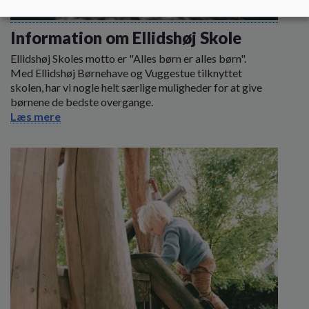
Information om Ellidshøj Skole
Ellidshøj Skoles motto er "Alles børn er alles børn".
Med Ellidshøj Børnehave og Vuggestue tilknyttet
skolen, har vi nogle helt særlige muligheder for at give
børnene de bedste overgange.
Læs mere