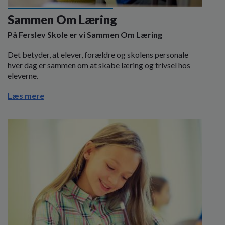
o
l
Sammen Om Læring
d
På Ferslev Skole er vi Sammen Om Læring
e
t
Det betyder, at elever, forældre og skolens personale
hver dag er sammen om at skabe læring og trivsel hos
eleverne.
Læs mere