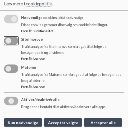
Læs mere i
cookiepolitik
.
Nødvendige cookies
(altid nødvendig)
Skolemad
Disse cookies gemmer dine valg om cookieindstillinger.
Formål
:
Funktionalitet
Bestil skolemad her
Læs mere
SiteImprove
Trafikanalyse fra Siteimprove som bruges til at følge de
besøgendes brug af siderne
Formål
:
Analyse
Matomo
Trafikanalyse fra Matomo som bruges til at følge de besøgendes
brug af siderne.
Formål
:
Analyse
Aktiver/deaktivér alle
Brug denne kontakt til at aktivere/deaktivere alle apps.
Kun nødvendige
Accepter valgte
Accepter alle