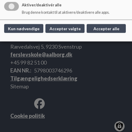
Aktiver/deaktivér alle
Brug denne kontakt til at aktivere/deaktivere alle apps.
Godkendt i Skolebestyrelsen 07.03.23
Kun nødvendige
Accepter valgte
Accepter alle
Ferslev Skole
Rævedalsvej 5, 9230 Svenstrup
ferslevskole@aalborg.dk
+45 99 82 51 00
EAN NR.
5798003746296
Tilgængelighedserklæring
Sitemap
Cookie politik