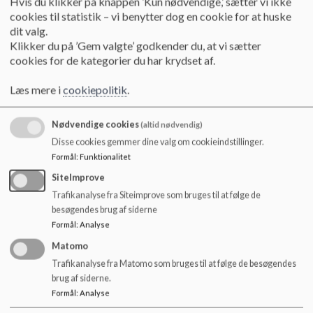
Hvis du klikker på knappen ’Kun nødvendige,’ sætter vi ikke
Skolen skal åbne sig over for det omgivende samfund ved at 
o
cookies til statistik – vi benytter dog en cookie for at huske
l
inddrage det lokale erhvervsliv, idrætsforeninger, kulturskolen, 
dit valg.
d
museer eller andre lokale foreninger. Samarbejdet skal bidrage 
Klikker du på ’Gem valgte’ godkender du, at vi sætter
e
cookies for de kategorier du har krydset af.
til, at eleverne lærer mere og styrker deres kendskab til 
t
samfundet.
Læs mere i
cookiepolitik
.
Nødvendige cookies
(altid nødvendig)
Mål
Disse cookies gemmer dine valg om cookieindstillinger.
At udvikle elevernes nysgerrighed over for erhvervslivet, 
Formål
:
Funktionalitet
kulturlivet og fritidslivet og dermed inspirere til udfoldelse 
af egne evner og interesser
SiteImprove
At alle elever indgår i aktiviteter i samarbejdet mellem 
Trafikanalyse fra Siteimprove som bruges til at følge de
skole og det omgivende samfund
besøgendes brug af siderne
At samarbejdet mellem skole og det omgivende 
Formål
:
Analyse
samfund tager udgangspunkt i elevernes interesser og 
Matomo
motivation
Trafikanalyse fra Matomo som bruges til at følge de besøgendes
At samarbejdet med erhvervslivet styrker elevernes 
brug af siderne.
evne til innovation og iværksætteri, samt deres viden om 
Formål
:
Analyse
uddannelses-, erhvervs- og arbejdsmarkedsorientering